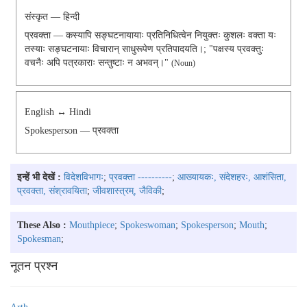
संस्कृत — हिन्दी
प्रवक्ता — कस्यापि सङ्घटनायायाः प्रतिनिधित्वेन नियुक्तः कुशलः वक्ता यः
तस्याः सङ्घटनायाः विचारान् साधुरूपेण प्रतिपादयति।; "पक्षस्य प्रवक्तुः
वचनैः अपि पत्रकाराः सन्तुष्टाः न अभवन्।"
(noun)
English ↔ Hindi
Spokesperson — प्रवक्ता
इन्हें भी देखें :
विदेशविभागः
;
प्रवक्ता ----------
;
आख्यायकः, संदेशहरः, आशंसिता,
प्रवक्ता, संश्रावयिता
;
जीवशास्त्रम्, जैविकी
;
These Also :
Mouthpiece
;
Spokeswoman
;
Spokesperson
;
Mouth
;
Spokesman
;
नूतन प्रश्न