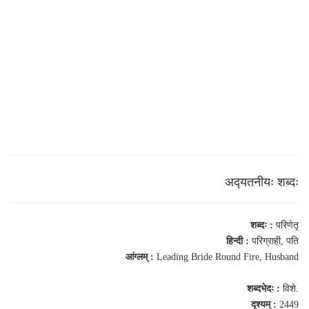
अद्‍यतनीयः शब्‍दः
शब्‍दः :
परिणेतृ
हिन्दी :
परिग्राही, पति
आंग्‍लम् :
Leading Bride Round Fire, Husband
शब्‍दभेदः :
विशे.
दृश्यम् :
2449