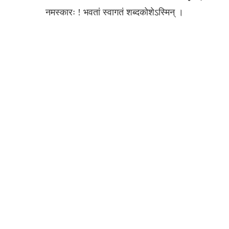
नमस्‍कारः ! भवतां स्‍वागतं शब्‍दकोशेऽस्‍मिन् ।