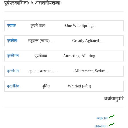
पूर्वप्रकाशिताः ५ अद्यतनीयशब्‍दाः
प्रवक
कूदने वाला
One Who Springs
प्रलोल
उद्भ्रान्त (सागर)...
Greatly Agitated,...
प्रलोभन
प्रलोभक
Attracting, Alluring
प्रलोभन
लुभाना‚ बरगलाना‚ ...
Allurement, Seduc...
प्रलोठित
घूर्णित
Whirled (मदेन)
चर्चायामुपरि
trending_up
अकृतज्ञ
trending_up
उपजीवक