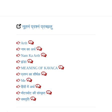
नूतनं प्रश्नं प्रच्‍छतु
1
Arth
3
नाम का अर्थ
3
Nam Ka Arth
1
झंडा
1
MEANING OF KAVACA
1
प्रश्न का शीर्षक
1
Me
5
हिंदी में अर्थ
1
मोटरबोट की संस्कृत
1
समपृति