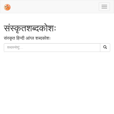
संस्‍कृतशब्‍दकोशः
संस्‍कृत हिन्‍दी आंग्‍ल शब्‍दकोशः