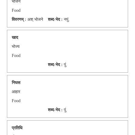
भोजन
Food
विवरणम् :
अश् भोजने
शब्द-भेद :
नपुं.
खाद
भोज्य
Food
शब्द-भेद :
पुं.
निघस
आहार
Food
शब्द-भेद :
पुं.
प्रतिधि