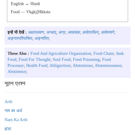
English ↔ Hindi
Food — Vkgkj]Hkkstu
इन्हें भी देखें :
अक्षारलवण
;
अग्धाद्
;
अग्र
;
अघासक
;
अघोरपथिन्
;
अघोरमार्ग
;
अङ्गारपरिपाचित
;
अङ्गारित
;
These Also :
Food And Agriculture Organization
;
Food-Chain
;
Junk
Food
;
Food For Thought
;
Soul Food
;
Food Poisoning
;
Food
Processor
;
Health Food
;
Abligurition
;
Abstemious
;
Abstemiousness
;
Abstinence
;
नूतन प्रश्न
Arth
नाम का अर्थ
Nam Ka Arth
झंडा