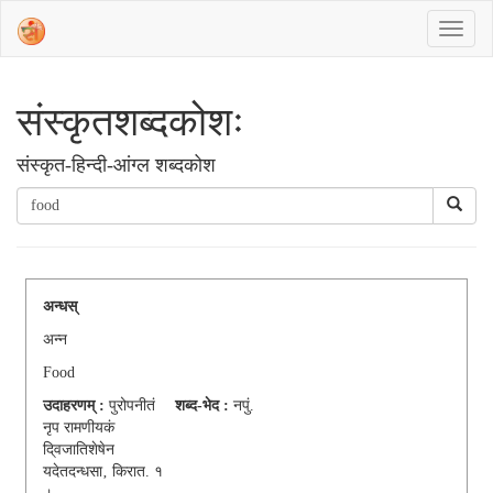
संस्‍कृतशब्‍दकोशः
संस्‍कृत-हिन्दी-आंग्ल शब्दकोश
अन्धस्
अन्न
Food
उदाहरणम् :
पुरोपनीतं
शब्द-भेद :
नपुं.
नृप रामणीयकं
दि्वजातिशेषेन
यदेतदन्धसा‚ किरात. १