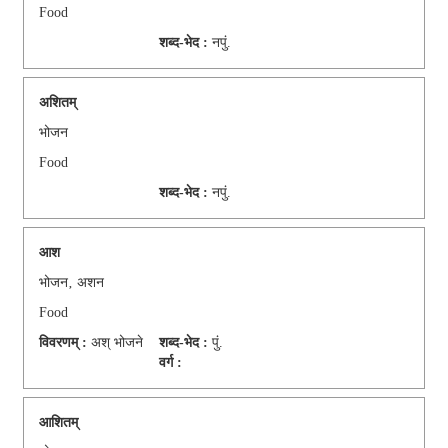
Food
शब्द-भेद :
नपुं.
अशितम्
भोजन
Food
शब्द-भेद :
नपुं.
आश
भोजन‚ अशन
Food
विवरणम् :
अश् भोजने
शब्द-भेद :
पुं.
वर्ग :
आशितम्