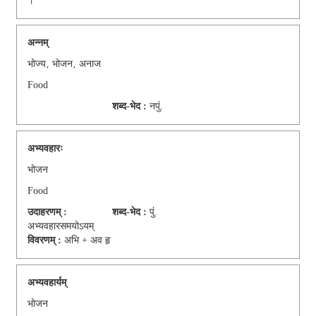
।
अन्नम्
भोज्य‚ भोजन‚ अनाज
Food
शब्द-भेद :
नपुं.
अभ्यवहारः
भोजन
Food
उदाहरणम् :
शब्द-भेद :
पुं.
अभ्यवहारसमयोऽयम्
विवरणम् :
अभि + अव हृ
अभ्यवहार्यम्
भोजन