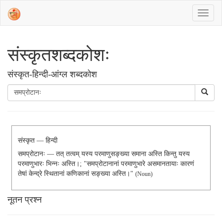
संस्‍कृतशब्‍दकोशः
संस्‍कृत-हिन्दी-आंग्ल शब्दकोश
संस्कृत — हिन्दी
समप्रोटानः — तत् तत्वम् यस्य परमाणुसङ्ख्या समाना अस्ति किन्तु यस्य
परमाणुभारः भिन्नः अस्ति।; "समप्रोटानानां परमाणुभारे असमानतायाः कारणं
तेषां केन्द्रे स्थितानां कणिकानां सङ्ख्या अस्ति।"
(noun)
नूतन प्रश्न