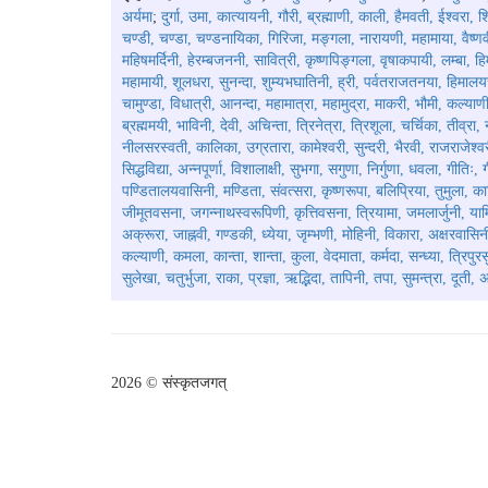
अर्यमा
;
दुर्गा, उमा, कात्यायनी, गौरी, ब्रह्माणी, काली, हैमवती, ईश्वरा,
चण्डी, चण्डा, चण्डनायिका, गिरिजा, मङ्गला, नारायणी, महामाया, वैष्णवी, 
महिषमर्दिनी, हेरम्बजननी, सावित्री, कृष्णपिङ्गला, वृषाकपायी, लम्बा, हिमश
महामायी, शूलधरा, सुनन्दा, शुम्यभघातिनी, ह्री, पर्वतराजतनया, हिमा
चामुण्डा, विधात्री, आनन्दा, महामात्रा, महामुद्रा, माकरी, भौमी, कल्याणी
ब्रह्ममयी, भाविनी, देवी, अचिन्ता, त्रिनेत्रा, त्रिशूला, चर्चिका, तीव्र
नीलसरस्वती, कालिका, उग्रतारा, कामेश्वरी, सुन्दरी, भैरवी, राजराजेश्वरी
सिद्धविद्या, अन्नपूर्णा, विशालाक्षी, सुभगा, सगुणा, निर्गुणा, धवला, गीतिः
पण्डितालयवासिनी, मण्डिता, संवत्सरा, कृष्णरूपा, बलिप्रिया, तुमुला, का
जीमूतवसना, जगन्नाथस्वरूपिणी, कृत्तिवसना, त्रियामा, जमलार्जुनी, यामि
अक्रूरा, जाह्नवी, गण्डकी, ध्येया, जृम्भणी, मोहिनी, विकारा, अक्षरवासि
कल्याणी, कमला, कान्ता, शान्ता, कुला, वेदमाता, कर्मदा, सन्ध्या, त्रिपुरस
सुलेखा, चतुर्भुजा, राका, प्रज्ञा, ऋद्भिदा, तापिनी, तपा, सुमन्त्रा, दूती
2026 © संस्कृतजगत्