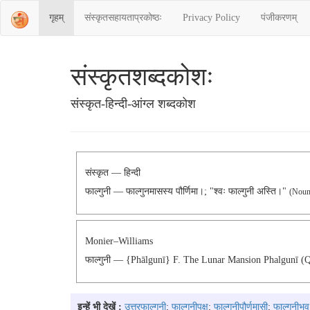
गृहम्
संस्‍कृतसहायताप्रकोष्‍ठः
Privacy Policy
पंजीकरणम्
संस्‍कृतशब्‍दकोशः
संस्‍कृत-हिन्दी-आंग्ल शब्दकोश
संस्कृत — हिन्दी
फाल्गुनी — फाल्गुनमासस्य पौर्णिमा।; "श्वः फाल्गुनी अस्ति।"
(noun
Monier–Williams
फाल्गुनी — {phālgunī} F. The Lunar Mansion Phalgunī (
इन्हें भी देखें :
उत्तरफाल्गुनी
;
फाल्गुनीपक्ष
;
फाल्गुनीपौर्णमासी
;
फाल्गुनीभव