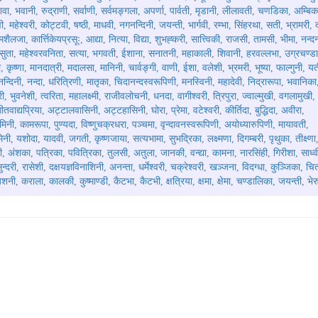
 शिवा, भवानी, रुद्राणी, सर्वाणी, सर्वमङ्गला, अपर्णा, पार्वती, मृडानी, लीलावती, चणडिका, अम्बिक
महेश्वरी, कोट्टवी, षष्ठी, माधवी, नगनन्दिनी, जयन्ती, भार्गवी, रम्भा, सिंहरथा, सती, भ्रामरी, द
ैलजा, कार्त्तिकेयप्रसूः, आद्या, नित्या, विद्या, शुभह्करी, सात्त्विकी, राजसी, तामसी, भीमा, नन्दन
लयसुता, महेश्वरवनिता, सत्या, भगवती, ईशाना, सनातनी, महाकाली, शिवानी, हरवल्लभा, उग्रचण्डा
, कृष्णा, मानदात्री, मदालसा, मानिनी, चार्वङ्गी, वाणी, ईशा, वलेशी, भ्रमरी, भूष्या, फाल्गुनी, यत
ा, नन्दिनी, नन्दा, धरित्रिणी, मातृका, चिदानन्दस्वरूपिणी, मनस्विनी, महादेवी, निद्रारूपा, भवानिका
, भुवनेशी, त्वरिता, महालक्ष्मी, राजीवलोचनी, धनदा, वागीश्वरी, त्रिपुरा, ज्वाल्मुखी, वगलामुखी,
, गीतवाद्यप्रिया, अट्टालवासिनी, अट्टहासिनी, घोरा, प्रेमा, वटेश्वरी, कीर्तिदा, बुद्धिदा, अवीरा,
मिनी, कामरूपा, पुण्यदा, विष्णुचक्रधरा, पञ्चमा, वृन्दावनस्वरूपिणी, अयोध्यारुपिणी, मायावती,
नी, यशोदा, यादवी, जगती, कृष्णजाया, सत्यभामा, सुभद्रिका, लक्ष्मणा, दिगम्बरी, पृथुका, तीक्ष्ण
नी, अंशका, पत्रिका, पवित्रिका, तुलसी, अतुला, जानकी, वन्द्या, कामना, नारसिंही, गिरीशा, साध्व
ुन्दरी, रासेशी, दक्षयज्ञविनाशिनी, अनन्ता, धर्मेश्वरी, चक्रेश्वरी, खञ्जना, विदग्धा, कुञ्जिका, चित
, अशनी, कराला, कालकी, कुष्माण्डी, कैटभा, कैटभी, क्षत्रिया, क्षमा, क्षेमा, चण्डालिका, जयन्ती, भेर