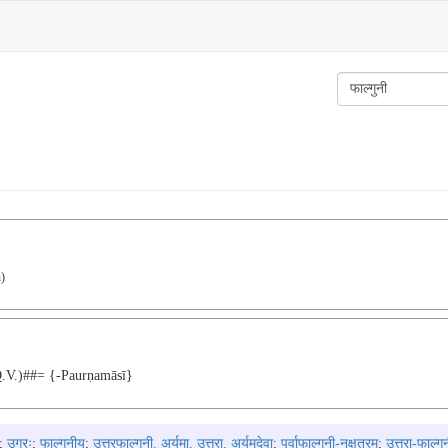
)
q.v.)##= {-Paurṇamāsī}
;
उग्रः
;
फाल्गुनीय
;
उत्तरफाल्गुनी, अर्यमा, उत्तरा, अर्यमदेवा
;
पूर्वाफाल्गुनी-नक्षत्रम्
;
उत्तरा-फाल्गु