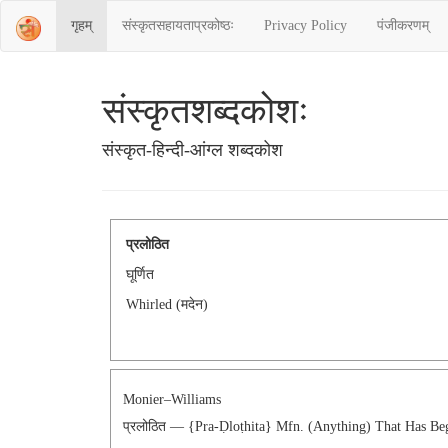
गृहम्
संस्‍कृतसहायताप्रकोष्‍ठः
Privacy Policy
पंजीकरणम्
संस्‍कृतशब्‍दकोशः
संस्‍कृत-हिन्दी-आंग्ल शब्दकोश
प्रलोठित
घूर्णित
Whirled (मदेन)
Monier–Williams
प्रलोठित — {pra-Ḍloṭhita} Mfn. (anything) That Has B