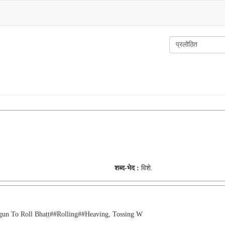
शब्द-भेद :
विशे.
egun To Roll Bhaṭṭ##rolling##heaving, Tossing W