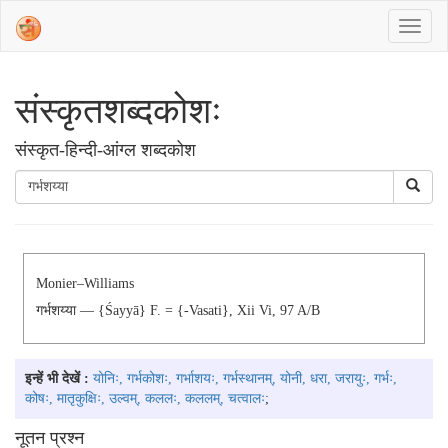
संस्‍कृतशब्‍दकोशः
संस्‍कृत-हिन्दी-आंग्ल शब्दकोश
Monier–Williams
गर्भशय्या — {śayyā} F. = {-Vasati}, Xii Vi, 97 A/b
इन्हें भी देखें :
योनिः, गर्भकोशः, गर्भाशयः, गर्भस्थानम्, योनी, धरा, जरायुः, गर्भः,
कोषः, मातृकुक्षिः, उल्वम्, कललः, कललम्, चत्वालः
;
नूतन प्रश्न