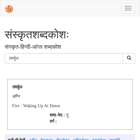
संस्‍कृतशब्‍दकोशः
संस्‍कृत-हिन्दी-आंग्ल शब्दकोश
उषर्बुधः
अग्नि
Fire : Waking Up At Dawn
शब्द-भेद :
पुं.
वर्ग :