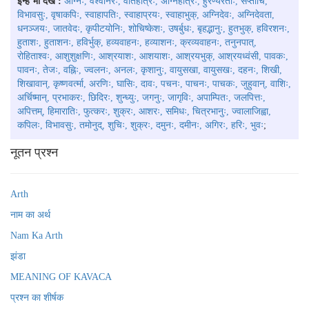
इन्हें भी देखें :
अग्निः, वैश्वानरः, वीतहोत्रः, अग्निहोत्रः, हुरण्यरेताः, सप्तार्चि,
विभावसुः, वृषाकपिः, स्वाहापतिः, स्वाहाप्रयः, स्वाहाभुक्, अग्निदेवः, अग्निदेवता,
धनञ्जयः, जातवेदः, कृपीटयोनिः, शोचिष्केशः, उषर्बुधः, बृहद्भानुः, हुतभुक्, हविरशनः,
हुताशः, हुताशनः, हविर्भुक्, हव्यवाहनः, हव्याशनः, क्रव्यवाहनः, तनुनपात्,
रोहिताश्वः, आशुशुक्षणिः, आश्रयाशः, आशयाशः, आश्रयभुक्, आश्रयध्वंसी, पावकः,
पावनः, तेजः, वह्निः, ज्वलनः, अनलः, कृशानुः, वायुसखा, वायुसखः, दहनः, शिखी,
शिखावान्, कृष्णवर्त्मा, अरणिः, घासिः, दावः, पचनः, पाचनः, पाचकः, जुहुवान्, वाशिः,
अर्चिष्मान्, प्रभाकरः, छिदिरः, शुन्ध्युः, जगनुः, जागृविः, अपाम्पितः, जलपित्तः,
अपित्तम्, हिमारातिः, फुत्करः, शुक्रः, आशरः, समिधः, चित्रभानुः, ज्वालाजिह्वा,
कपिलः, विभावसुः, तमोनुद्, शुचिः, शुक्रः, दमुनः, दमीनः, अगिरः, हरिः, भुवः
;
नूतन प्रश्न
Arth
नाम का अर्थ
Nam Ka Arth
झंडा
MEANING OF KAVACA
प्रश्न का शीर्षक