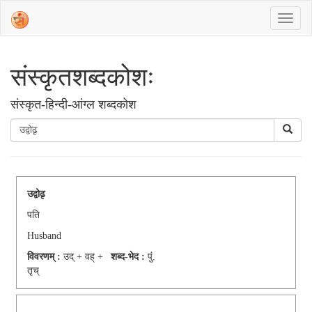
संस्‍कृतशब्‍दकोशः
संस्‍कृत-हिन्दी-आंग्ल शब्दकोश
उद्वोढृ
पति
Husband
विवरणम् :
उद् + वह् +
शब्द-भेद :
पुं.
तृच्