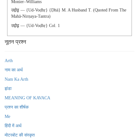
Monier–Williams
उद्वोढृ — {ud-Voḍhṛ} {ḍhā} M. A Husband T. (quoted From The
Mahā-Nirṇaya-Tantra)
उद्वोढृ — {ud-Voḍhṛ} Col. 1
नूतन प्रश्न
Arth
नाम का अर्थ
Nam Ka Arth
झंडा
MEANING OF KAVACA
प्रश्न का शीर्षक
Me
हिंदी में अर्थ
मोटरबोट की संस्कृत