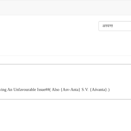
ving An Unfavourable Issue##( Also {asv-Anta} S.v. {aśvanta}.)