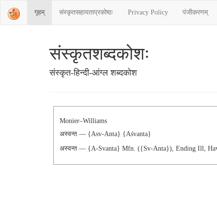
गृहम्
संस्‍कृतसहायताप्रकोष्‍ठः
Privacy Policy
पंजीकरणम्
संस्‍कृतशब्‍दकोशः
संस्‍कृत-हिन्दी-आंग्ल शब्दकोश
Monier–Williams
अस्वन्त — {asv-Anta} {aśvanta}
अस्वन्त — {a-Svanta} Mfn. ({sv-Anta}), Ending Ill, Ha