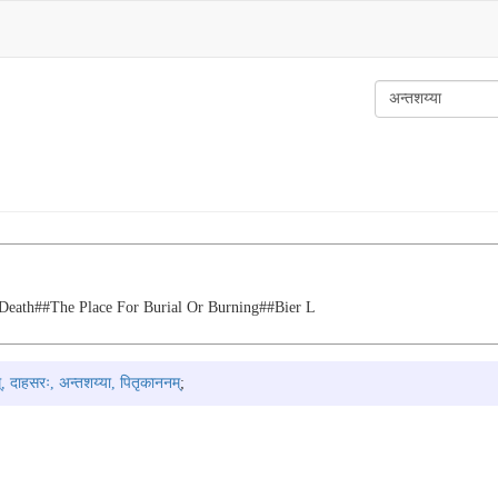
death##the Place For Burial Or Burning##bier L
्, दाहसरः, अन्तशय्या, पितृकाननम्
;