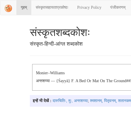
गृहम्
संस्‍कृतसहायताप्रकोष्‍ठः
Privacy Policy
पंजीकरणम्
संस्‍कृतशब्‍दकोशः
संस्‍कृत-हिन्दी-आंग्ल शब्दकोश
Monier–Williams
अन्तशय्या — {śayyā} F. A Bed Or Mat On The Ground##
इन्हें भी देखें :
दारुचितिः, मुः, अन्तशय्या
;
श्मशानम्, पितृवनम्, शतानकम