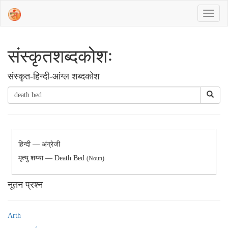
संस्‍कृतशब्‍दकोशः
संस्‍कृत-हिन्दी-आंग्ल शब्दकोश
हिन्दी — अंग्रेजी
मृत्यु शय्या — Death Bed
(Noun)
नूतन प्रश्न
Arth