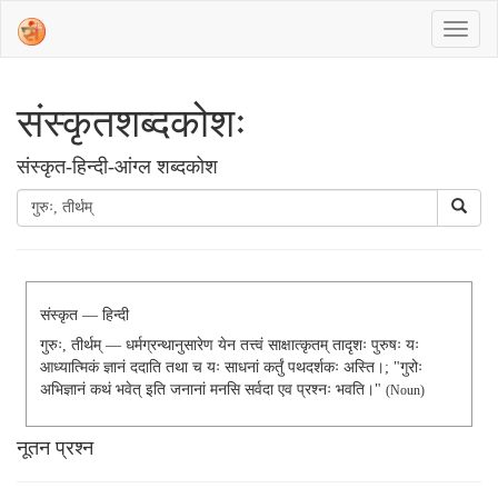
संस्‍कृतशब्‍दकोशः
संस्‍कृत-हिन्दी-आंग्ल शब्दकोश
संस्कृत — हिन्दी
गुरुः, तीर्थम् — धर्मग्रन्थानुसारेण येन तत्त्वं साक्षात्कृतम् तादृशः पुरुषः यः
आध्यात्मिकं ज्ञानं ददाति तथा च यः साधनां कर्तुं पथदर्शकः अस्ति।; "गुरोः
अभिज्ञानं कथं भवेत् इति जनानां मनसि सर्वदा एव प्रश्नः भवति।"
(noun)
नूतन प्रश्न