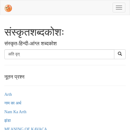
संस्‍कृतशब्‍दकोशः
संस्‍कृत-हिन्दी-आंग्ल शब्दकोश
नूतन प्रश्न
Arth
नाम का अर्थ
Nam Ka Arth
झंडा
MEANING OF KAVACA